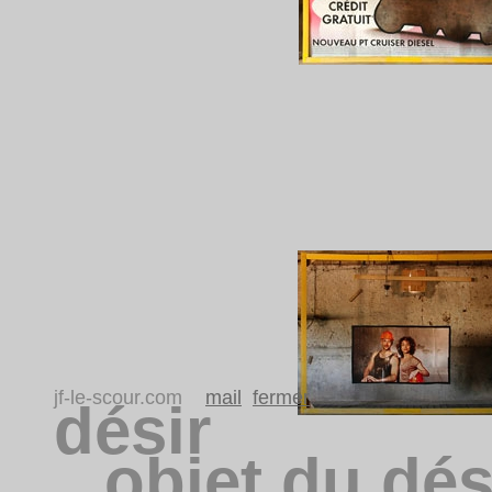
jf-le-scour.com
mail
fermer
désir
objet du dés