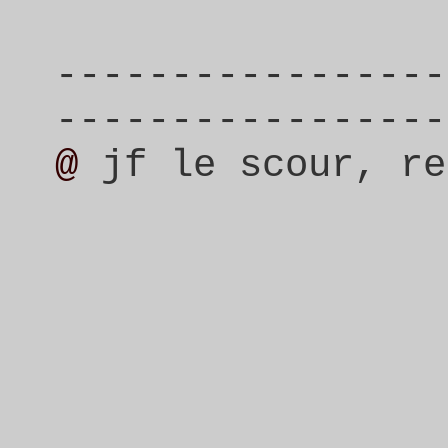
-----------------
-----------------
@
jf le scour, r