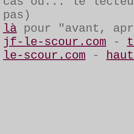
cas où... le lecteu
pas)
là
pour "avant, apr
jf-le-scour.com
-
t
le-scour.com
-
haut